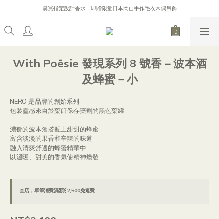
購買指定設計香水，即贈限量日本岡山手作毛衣木偶吊飾
購買指定設計香水，即贈限量日本岡山手作毛衣木偶吊飾
逐日 Line 好友募集中，加入 Line 好友，贈 200 元購物金！
加入會員首次消費，不限金額88折！（不可折扣商品不包含在內）
購買指定設計香水，即贈限量日本岡山手作毛衣木偶吊飾
With Poēsie 發現系列 8 號香－波本酒
及蜂蜜－小
NERO 是品牌的創始系列
包裝靈感來自於藥師保存藥劑的黑色藥罐
濃郁的波本酒搭配上甜甜的蜂蜜
富含淡淡的果香和辛辣的味道
融入清爽舒適的蜂蜜精華中
以溫暖、甜美的香氣使精神煥發
全店，單筆消費滿額$2,500免運費