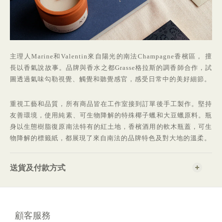
主理人
Marine和Valentin
來自陽光的南法
Champagne
香檳區， 擅
長以香氣說故事。品牌與香水之都Grasse格拉斯的調香師合作，試
圖透過氣味勾勒視覺、觸覺和聽覺感官，感受日常中的美好細節。
重視工藝和品質，所有商品皆在工作室接到訂單後手工製作。堅持
友善環境，使用純素、可生物降解的特殊椰子蠟和大豆蠟原料。瓶
身以生態樹脂復原南法特有的紅土地，香檳酒用的軟木瓶蓋，可生
物降解的標籤紙，都展現了來自南法的品牌特色及對大地的溫柔。
送貨及付款方式
顧客服務