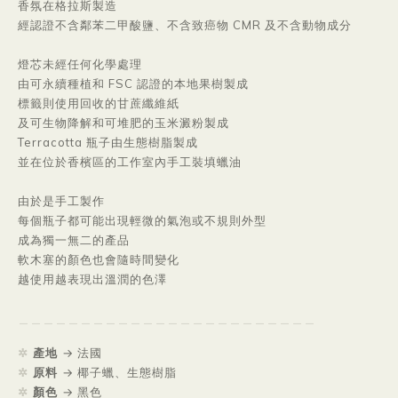
香氛在格拉斯製造
經認證不含鄰苯二甲酸鹽、不含致癌物 CMR 及不含動物成分
燈芯未經任何化學處理
由可永續種植和 FSC 認證的本地果樹製成
標籤則使用回收的甘蔗纖維紙
及可生物降解和可堆肥的玉米澱粉製成
Terracotta 瓶子由生態樹脂製成
並在位於香檳區的工作室內手工裝填蠟油
由於是手工製作
每個瓶子都可能出現輕微的氣泡或不規則外型
成為獨一無二的產品
軟木塞的顏色也會隨時間變化
越使用越表現出溫潤的色澤
＿＿＿＿＿＿＿＿＿＿＿＿＿＿＿＿＿
＿＿＿＿＿＿＿
✲
產地
→ 法國
✲
原料
→ 椰子蠟、生態樹脂
✲
顏色
→ 黑色