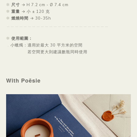
✲
尺寸
→
H 7.2 cm - Ø 7.4 cm
✲
重量
→
小 ± 120 克
✲
燃燒時間
→
30-35h
＿＿＿＿＿＿＿＿＿＿＿＿＿＿＿＿＿
＿＿＿＿＿＿＿
✲
使用範圍：
．
小蠟燭：適用於最大 30 平方米的空間
若空間更大則建議數瓶同時使用
With Poēsie