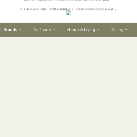
加入會員首次消費，不限金額88折！（不可折扣商品不包含在內）
購買指定設計香水，即贈限量日本岡山手作毛衣木偶吊飾
購買指定設計香水，即贈限量日本岡山手作毛衣木偶吊飾
ll Brands
Self-care
Home & Living
Dining