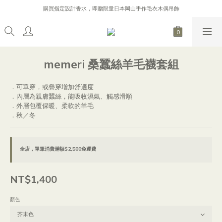
購買指定設計香水，即贈限量日本岡山手作毛衣木偶吊飾
購買指定設計香水，即贈限量日本岡山手作毛衣木偶吊飾
逐日 Line 好友募集中，加入 Line 好友，贈 200 元購物金！
加入會員首次消費，不限金額88折！（不可折扣商品不包含在內）
購買指定設計香水，即贈限量日本岡山手作毛衣木偶吊飾
memeri 桑蠶絲羊毛襪套組
．可單穿，或疊穿增加舒適度
．內層為親膚蠶絲，能吸收濕氣、觸感滑順
．外層包覆保暖、柔軟的羊毛
．秋／冬
全店，單筆消費滿額$2,500免運費
NT$1,400
顏色