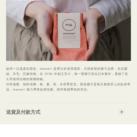
如同一位溫柔的朋友。memeri 是專注於使用溫和、天然材質的襪子品牌，包含蠶
絲、羊毛、亞麻與棉。自 1950 年創立至今，每一雙襪子皆在日本製作，累積了長
久而值得信賴的製襪經驗。
冷時溫暖、熱時清爽，春、夏、秋、冬四季皆宜。因為襪子是每天都會穿上的貼身單
品，memeri 致力帶來如朋友般、陪伴每個季節的存在。
送貨及付款方式