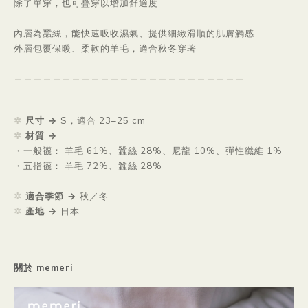
除了單穿，也可疊穿以增加舒適度
內層為蠶絲，能快速吸收濕氣、提供細緻滑順的肌膚觸感
外層包覆保暖、柔軟的羊毛，適合秋冬穿著
＿＿＿＿＿＿＿＿＿＿＿＿＿＿＿＿＿
＿＿＿＿＿＿＿
✲
尺寸
→
S，適合 23–25 cm
✲
材質
→
・一般襪： 羊毛 61%、蠶絲 28%、尼龍 10%、彈性纖維 1%
・五指襪： 羊毛 72%、蠶絲 28%
✲
適合季節
→
秋／冬
✲
產地
→
日本
關於 memeri