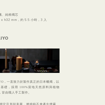
糠蠟、純棉燭芯
，約 5.5 小時，3 入
2 x h32 mm
IYO
AIYO，一直致力於製作真正的日本蠟燭，以
基礎，採用 100%當地天然原料與植物
，皆由職人手工製作。
燃燒穩定且形狀美麗，燃燒時不會產生煙霧、