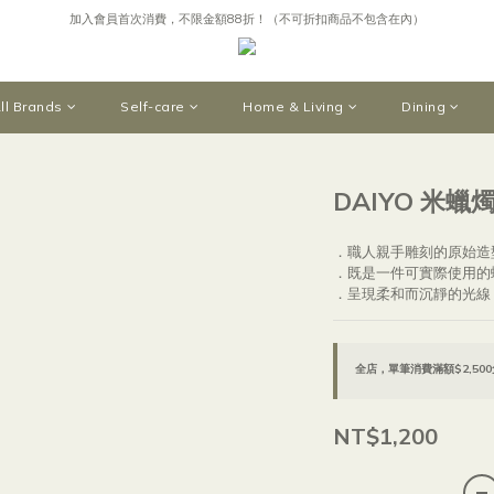
加入會員首次消費，不限金額88折！（不可折扣商品不包含在內）
購買指定設計香水，即贈限量日本岡山手作毛衣木偶吊飾
購買指定設計香水，即贈限量日本岡山手作毛衣木偶吊飾
ll Brands
Self-care
Home & Living
Dining
DAIYO 米
．職人親手雕刻的原始造
．既是一件可實際使用的
．呈現柔和而沉靜的光線
全店，單筆消費滿額$2,50
NT$1,200