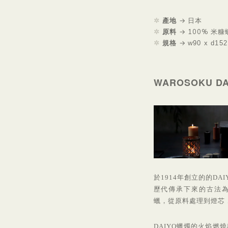
✲
產地
→
日本
✲
原料
→
100% 米
✲
規格
→
w90 x d15
WAROSOKU DA
於1914年創立的的D
歷代傳承下來的古法為
蠟，從原料處理到燈芯
DAIYO蠟燭的火焰