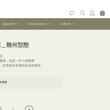
立即購買
Apparel
Accessories
Culture
蠟燭＿幾何型態
型
蠟燭，也是一件小型雕塑
，並營造富有層次的光影變化
0免運費