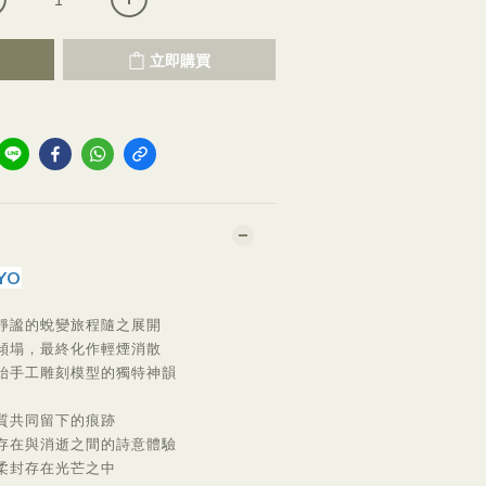
立即購買
YO
靜謐的蛻變旅程隨之展開
傾塌，最終化作輕煙消散
始手工雕刻模型的獨特神韻
質共同留下的痕跡
存在與消逝之間的詩意體驗
柔封存在光芒之中