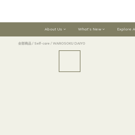
About Us
What's New
Explore A
全部商品
/
Self-care
/
WAROSOKU DAIYO