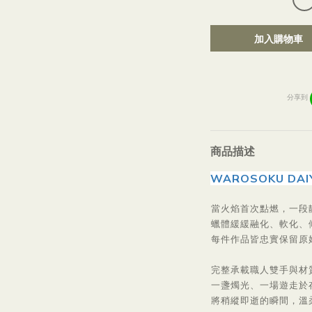
加入購物車
分享到
商品描述
WAROSOKU DAI
當火焰首次點燃，一段
蠟體緩緩融化、軟化、
每件作品皆忠實保留原
完整承載職人雙手與材
一盞燭光、一場遊走於
將稍縱即逝的瞬間，溫