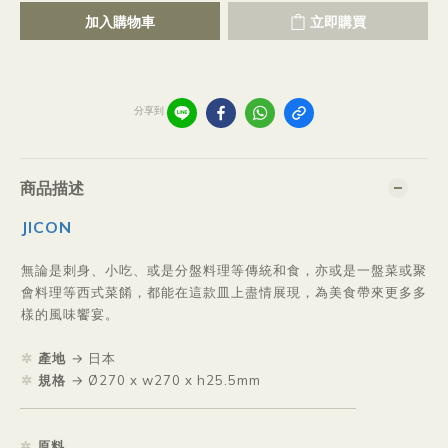
加入購物車
立即購買
分享到
商品描述
JICON
無論是刺身、小吃、或是分盤料理等傳統和食，亦或是一盤菜或聚
會料理等西式菜餚，都能在這款皿上盡情展現，為美食帶來更多多
樣的風味饗宴。
✲
產地
→
日本
✲
規格
→
Ø270 x w270 x h25.5mm
＿＿＿＿＿＿＿＿＿＿＿＿＿＿＿＿＿
＿＿＿＿＿＿＿
✲
原料