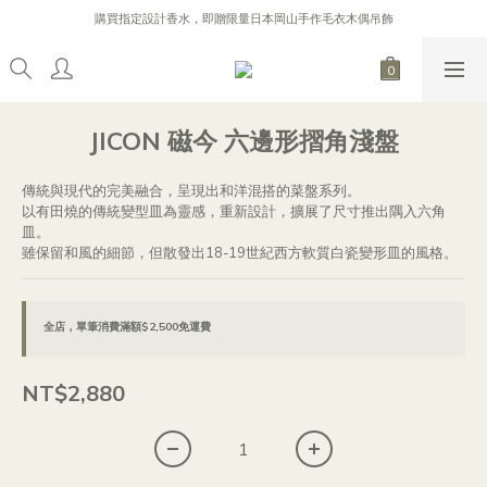
購買指定設計香水，即贈限量日本岡山手作毛衣木偶吊飾
購買指定設計香水，即贈限量日本岡山手作毛衣木偶吊飾
逐日 Line 好友募集中，加入 Line 好友，贈 200 元購物金！
加入會員首次消費，不限金額88折！（不可折扣商品不包含在內）
購買指定設計香水，即贈限量日本岡山手作毛衣木偶吊飾
JICON 磁今 六邊形摺角淺盤
傳統與現代的完美融合，呈現出和洋混搭的菜盤系列。
以有田燒的傳統變型皿為靈感，重新設計，擴展了尺寸推出隅入六角
皿。
雖保留和風的細節，但散發出18-19世紀西方軟質白瓷變形皿的風格。
全店，單筆消費滿額$2,500免運費
NT$2,880