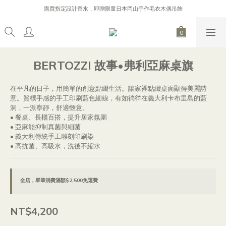
購買指定設計香水，即贈限量日本岡山手作毛衣木偶吊飾
購買指定設計香水，即贈限量日本岡山手作毛衣木偶吊飾
逐日 Line 好友募集中，加入 Line 好友，贈 200 元購物金！
加入會員首次消費，不限金額88折！（不可折扣商品不包含在內）
購買指定設計香水，即贈限量日本岡山手作毛衣木偶吊飾
BERTOZZI 故事•弗利亞麻桌旗
在平凡的日子，用簡單的創意點綴生活。讓家裡點綴桌面顯得美麗詩
意。質樸手感的手工印刷藍色細線，有如徜徉在義大利卡布里島的藍
洞，一派寧靜，舒適愜意。
• 餐桌、長櫃百搭，提升居家氛圍
• 亞麻能抑制真菌與細菌
• 義大利傳統手工雕刻印刷染
• 高抗菌、高吸水，洗後不縮水
全店，單筆消費滿額$2,500免運費
NT$4,200