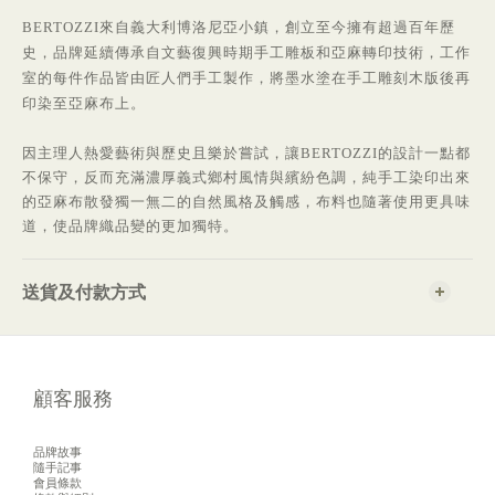
BERTOZZI
來自義大利博洛尼亞小鎮，創立至今擁有超過百年歷
史，品牌延續傳承自文藝復興時期手工雕板和亞麻轉印技術，工作
室的每件作品皆由匠人們手工製作，將墨水塗在手工雕刻木版後再
印染至亞麻布上。
因主理人熱愛藝術與歷史且樂於嘗試，讓BERTOZZI的設計一點都
不保守，反而充滿濃厚義式鄉村風情與繽紛色調，純手工染印出來
的亞麻布散發獨一無二的自然風格及觸感，布料也隨著使用更具味
道，使品牌織品變的更加獨特。
送貨及付款方式
顧客服務
品牌故事
隨手記事
會員條款