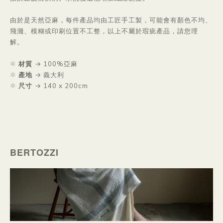
由於是天然亞麻，每件產品均由工匠手工製，可能會有顏色不均、
飛濺、模糊或印刷位置不工整，以上不屬於瑕疵產品，請您理
解。
✲
材質
→
100%亞麻
✲
產地
→ 義大利
✲
尺寸
→ 140 x 200cm
BERTOZZI