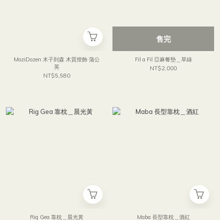
售完
MoziDozen 木子到森 木質燈飾 蒲公
Fil a Fil 亞麻餐墊＿草綠
英
NT$2,000
NT$5,580
Rig Gea 靠枕＿晨光黃
Maba 長型靠枕＿酒紅