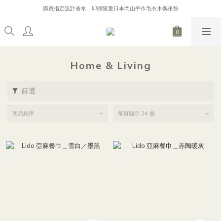
購買指定設計香水，即贈限量日本岡山手作毛衣木偶吊飾
購買指定設計香水，即贈限量日本岡山手作毛衣木偶吊飾
逐日 Line 好友募集中，加入 Line 好友，贈 200 元購物金！
加入會員首次消費，不限金額88折！（不可折扣商品不包含在內）
購買指定設計香水，即贈限量日本岡山手作毛衣木偶吊飾
Home & Living
篩選
商品排序
每頁顯示 24 個