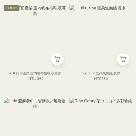
不折扣商品
ABE阿部產業 室內帆布拖鞋 夜幕黑
fil+usine 雲朵無撚絲 長巾
NT$1,360
NT$780