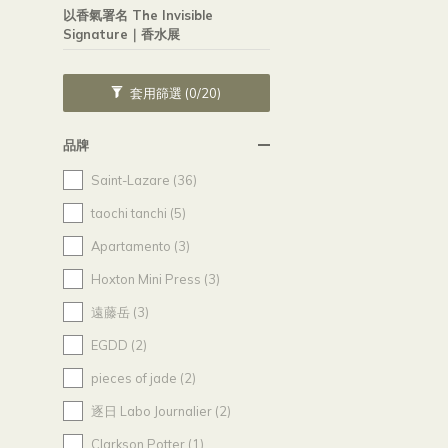
以香氣署名 The Invisible
Signature｜香水展
套用篩選
(0/20)
品牌
Saint-Lazare (36)
taochi tanchi (5)
Apartamento (3)
Hoxton Mini Press (3)
遠藤岳 (3)
EGDD (2)
pieces of jade (2)
逐日 Labo Journalier (2)
Clarkson Potter (1)