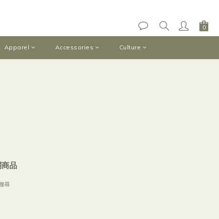
Apparel
Accessories
Culture
關商品
搜尋