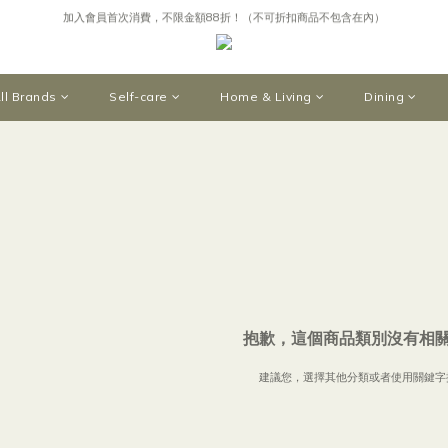
加入會員首次消費，不限金額88折！（不可折扣商品不包含在內）
購買指定設計香水，即贈限量日本岡山手作毛衣木偶吊飾
購買指定設計香水，即贈限量日本岡山手作毛衣木偶吊飾
ll Brands
Self-care
Home & Living
Dining
抱歉，這個商品類別沒有相
建議您，選擇其他分類或者使用關鍵字